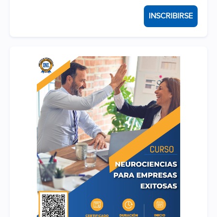
nuestra actividad institucional, se
deba compartir los datos
INSCRIBIRSE
personales de nuestros clientes
con terceros, será la mínima
necesaria.
Bajo ninguna circunstancia le
solicitaremos nos brinde
información confidencial sobre
sus cuentas bancarias,
específicamente usuario o
contraseña. Los pagos que
podrá realizar por banca por
internet sí podrían requerir
remisión del voucher de pago
para corroborar fecha, hora,
titular y monto del depósito.
Usted no debe brindar
información confidencial a
ninguna persona que se lo
solicite a nombre de nuestra
institución y debería de
inmediato ponerse en